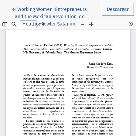
Volver a los detalles del artículo
←
Working Women, Entrepreneurs,
Descargar
and the Mexican Revolution, de
Heather Fowler-Salamini