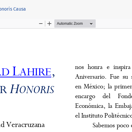
artículo
onoris Causa