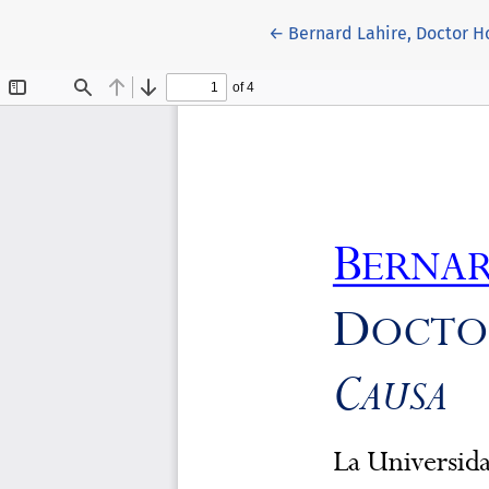
Volver a los detalles del 
←
Bernard Lahire, Doctor H