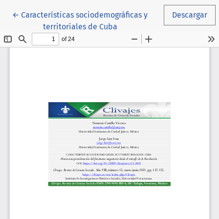
Volver a los detalles del artículo
←
Características sociodemográficas y
Descargar
territoriales de Cuba