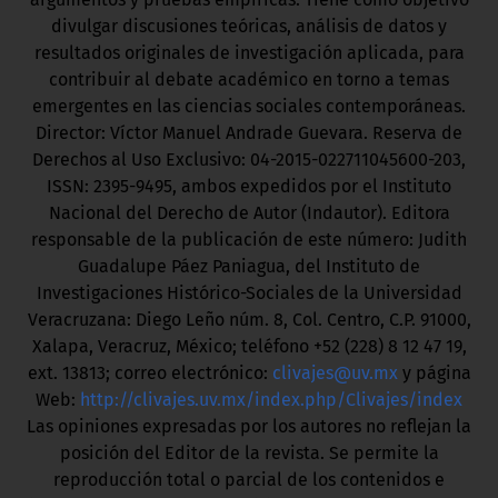
divulgar discusiones teóricas, análisis de datos y
resultados originales de investigación aplicada, para
contribuir al debate académico en torno a temas
emergentes en las ciencias sociales contemporáneas.
Director: Víctor Manuel Andrade Guevara. Reserva de
Derechos al Uso Exclusivo: 04-2015-022711045600-203,
ISSN: 2395-9495, ambos expedidos por el Instituto
Nacional del Derecho de Autor (Indautor). Editora
responsable de la publicación de este número: Judith
Guadalupe Páez Paniagua, del Instituto de
Investigaciones Histórico-Sociales de la Universidad
Veracruzana: Diego Leño núm. 8, Col. Centro, C.P. 91000,
Xalapa, Veracruz, México; teléfono +52 (228) 8 12 47 19,
ext. 13813; correo electrónico:
clivajes@uv.mx
y página
Web:
http://clivajes.uv.mx/index.php/Clivajes/index
Las opiniones expresadas por los autores no reflejan la
posición del Editor de la revista. Se permite la
reproducción total o parcial de los contenidos e