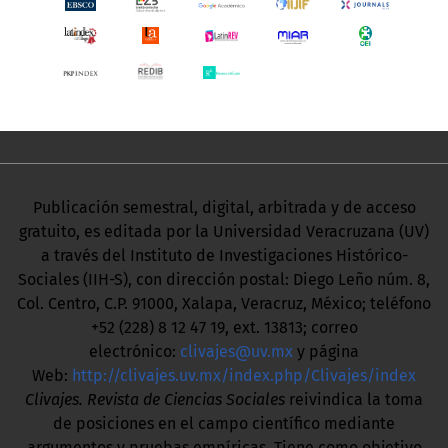
Publicación semestral, digital, arbitrada y de acceso
gratuito, es editada por la Universidad Veracruzana (UV)
a través del Instituto de Investigaciones Histórico-
Sociales (IIH-S), con dirección postal: Diego Leño núm. 8,
Col. Centro, C.P. 91000, Xalapa, Veracruz, México; teléfono
+52 (228) 8 12 47 19, ext. 13813; correo
electrónico:
clivajes@uv.mx
y página
Web:
http://clivajes.uv.mx/index.php/Clivajes/index
Clivajes. Revista de Ciencias Sociales
reivindica la toma
de posiciones en el campo científico mediante
argumentos y pruebas empíricas. Tiene como objetivo