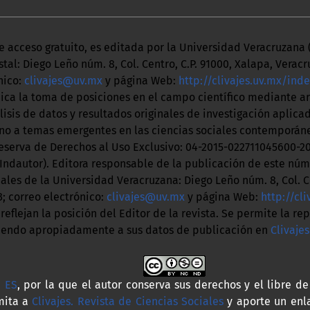
de acceso gratuito, es editada por la Universidad Veracruzana (
tal: Diego Leño núm. 8, Col. Centro, C.P. 91000, Xalapa, Veracru
nico:
clivajes@uv.mx
y página Web:
http://clivajes.uv.mx/ind
dica la toma de posiciones en el campo científico mediante 
álisis de datos y resultados originales de investigación aplic
no a temas emergentes en las ciencias sociales contemporán
eserva de Derechos al Uso Exclusivo: 04-2015-022711045600-2
(Indautor). Editora responsable de la publicación de este nú
iales de la Universidad Veracruzana: Diego Leño núm. 8, Col. Ce
3; correo electrónico:
clivajes@uv.mx
y página Web:
http://cl
eflejan la posición del Editor de la revista. Se permite la re
tiendo apropiadamente a sus datos de publicación en
Clivajes
0 ES
, por la que el autor conserva sus derechos y el libre de
mita a
Clivajes. Revista de Ciencias Sociales
y aporte un enl