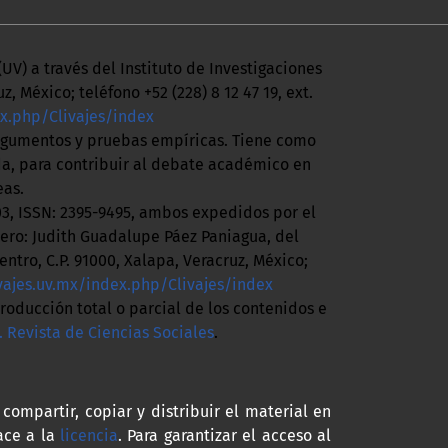
UV) a través del Instituto de Investigaciones
z, México; teléfono +52 (228) 8 12 47 19, ext.
ex.php/Clivajes/index
argumentos y pruebas empíricas. Tiene como
ada, para contribuir al debate académico en
eas.
03, ISSN: 2395-9495, ambos expedidos por el
mero: Judith Guadalupe Páez Paniagua, del
ntro, C.P. 91000, Xalapa, Veracruz, México;
ivajes.uv.mx/index.php/Clivajes/index
producción total o parcial de los contenidos e
. Revista de Ciencias Sociales
.
 compartir, copiar y distribuir el material en
ace a la
licencia
. Para garantizar el acceso al