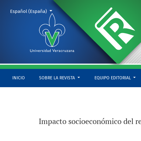
Impacto socioeconómico del relevo generacional femenino en 
Cambiar el idioma. El actual es:
Español (España)
INICIO
SOBRE LA REVISTA
EQUIPO EDITORIAL
Impacto socioeconómico del re