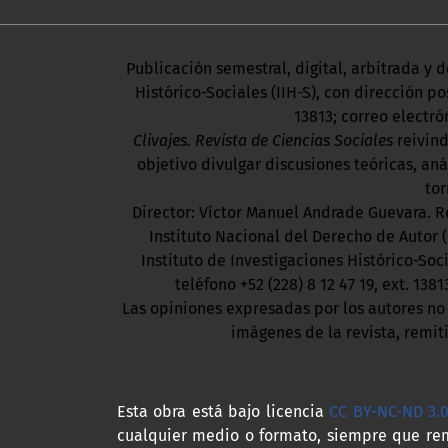
Publicación semestral, digital, arbitrada y 
Histórico-Sociales (IIH-S), con dirección pos
13813; correo electró
Clivajes. Revista de Ciencias Sociales
reivin
objetivo divulgar discusiones teóricas, an
tor
Director: Víctor Manuel Andrade Guevara. R
Instituto Nacional del Derecho de Autor 
Instituto de Investigaciones Histórico-Soc
teléfono +52 (228) 8 12 47 19, ext. 1381
Las opiniones expresadas por los autores no r
imágenes de la revista, remi
Esta obra está bajo licencia
CC BY-NC-ND 3.
cualquier medio o formato, siempre que re