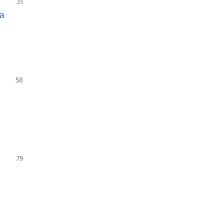
31
na
58
79