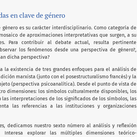
das en clave de género
 género es su carácter interdisciplinario. Como categoría de
n mosaico de aproximaciones interpretativas que surgen, a su
. Para contribuir al debate actual, resulta pertinente
 observar los fenómenos desde una perspectiva de género?,
man dicha perspectiva?
la la existencia de tres grandes enfoques para el análisis de
radición marxista (junto con el posestructuralismo francés) y la
bjeto (perspectiva psicoanalítica). Desde el punto de vista de
tro dimensiones:
los símbolos culturalmente disponibles, los
as interpretaciones de los significados de los símbolos, las
nta las referencias a las instituciones y organizaciones
les,
dedicamos nuestro sexto número al análisis y reflexión
 Interesa explorar las múltiples dimensiones teórico-