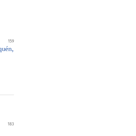
159
quén,
183