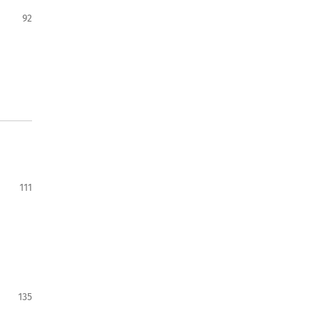
92
111
135