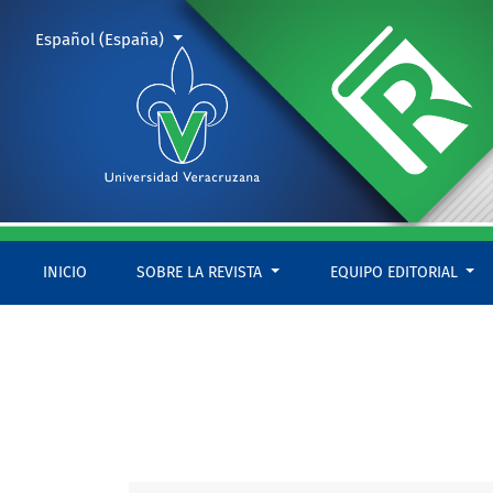
Núm. 6 (2016): Miradas en clave de género
Cambiar el idioma. El actual es:
Español (España)
INICIO
SOBRE LA REVISTA
EQUIPO EDITORIAL