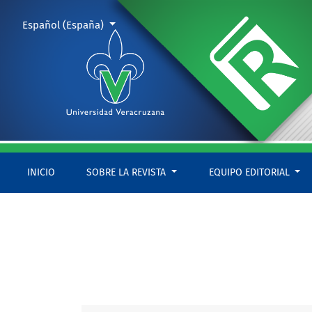
Núm. 7 (2017): Redes de corrupción
Cambiar el idioma. El actual es:
Español (España)
INICIO
SOBRE LA REVISTA
EQUIPO EDITORIAL