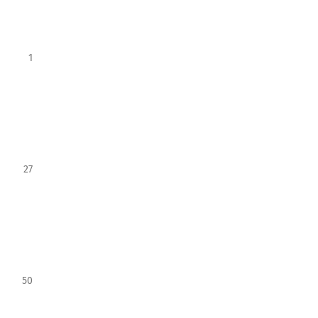
1
27
50