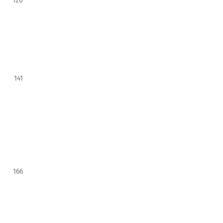
120
141
166