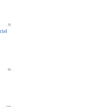
70
cial
94