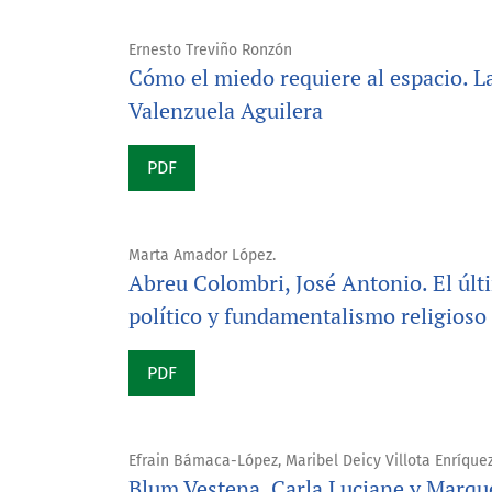
Ernesto Treviño Ronzón
Cómo el miedo requiere al espacio. L
Valenzuela Aguilera
PDF
Marta Amador López.
Abreu Colombri, José Antonio. El úl
político y fundamentalismo religios
PDF
Efrain Bámaca-López, Maribel Deicy Villota Enríque
Blum Vestena, Carla Luciane y Marqu