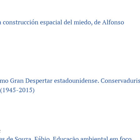
a construcción espacial del miedo, de Alfonso
timo Gran Despertar estadounidense. Conservadur
o (1945-2015)
z
es de Souza, Fábio. Educação ambiental em foco