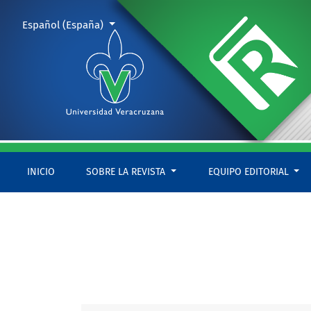
Núm. 8 (2017): Migración y ruralidades
Cambiar el idioma. El actual es:
Español (España)
INICIO
SOBRE LA REVISTA
EQUIPO EDITORIAL