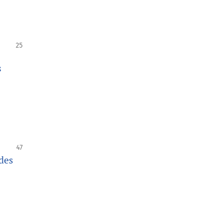
25
s
47
ades