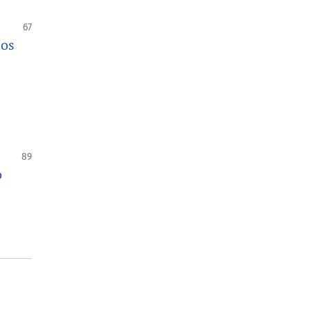
67
los
89
o