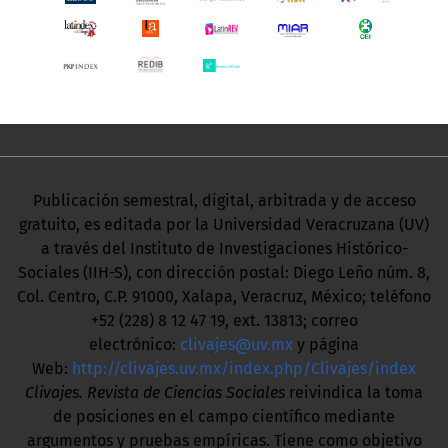
Publicación semestral, digital, arbitrada y de acceso
gratuito, es editada por la Universidad Veracruzana (UV)
a través del Instituto de Investigaciones Histórico-
Sociales (IIH-S), con dirección postal: Diego Leño núm. 8,
Col. Centro, C.P. 91000, Xalapa, Veracruz, México; teléfono
+52 (228) 8 12 47 19, ext. 13813; correo
electrónico:
clivajes@uv.mx
y página
Web:
http://clivajes.uv.mx/index.php/Clivajes/index
Clivajes. Revista de Ciencias Sociales
reivindica la toma
de posiciones en el campo científico mediante
argumentos y pruebas empíricas. Tiene como objetivo