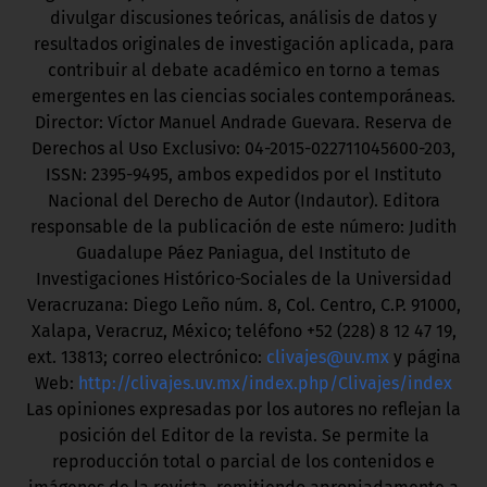
divulgar discusiones teóricas, análisis de datos y
resultados originales de investigación aplicada, para
contribuir al debate académico en torno a temas
emergentes en las ciencias sociales contemporáneas.
Director: Víctor Manuel Andrade Guevara. Reserva de
Derechos al Uso Exclusivo: 04-2015-022711045600-203,
ISSN: 2395-9495, ambos expedidos por el Instituto
Nacional del Derecho de Autor (Indautor). Editora
responsable de la publicación de este número: Judith
Guadalupe Páez Paniagua, del Instituto de
Investigaciones Histórico-Sociales de la Universidad
Veracruzana: Diego Leño núm. 8, Col. Centro, C.P. 91000,
Xalapa, Veracruz, México; teléfono +52 (228) 8 12 47 19,
ext. 13813; correo electrónico:
clivajes@uv.mx
y página
Web:
http://clivajes.uv.mx/index.php/Clivajes/index
Las opiniones expresadas por los autores no reflejan la
posición del Editor de la revista. Se permite la
reproducción total o parcial de los contenidos e